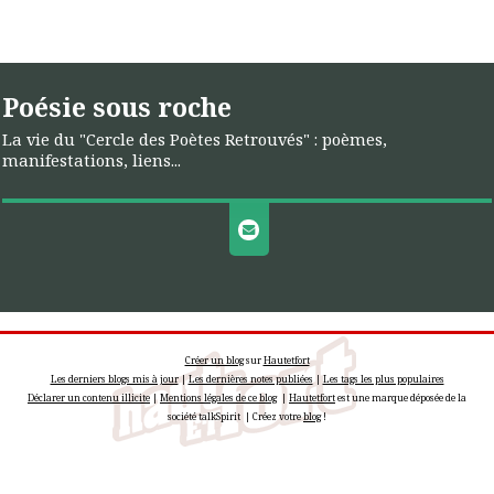
Poésie sous roche
La vie du "Cercle des Poètes Retrouvés" : poèmes,
manifestations, liens...
Créer un blog
sur
Hautetfort
Les derniers blogs mis à jour
|
Les dernières notes publiées
|
Les tags les plus populaires
Déclarer un contenu illicite
|
Mentions légales de ce blog
|
Hautetfort
est une marque déposée de la
société talkSpirit | Créez votre
blog
!